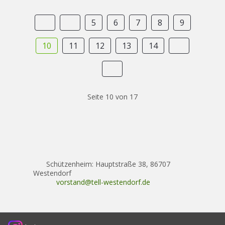
5
6
7
8
9
10
11
12
13
14
Seite 10 von 17
Schützenheim: Hauptstraße 38, 86707
Westendorf
vorstand@tell-westendorf.de