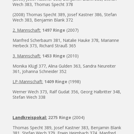
Wech 383, Thomas Specht 378
(2008) Thomas Specht 389, Josef Kastner 386, Stefan
Wech 383, Benjamin Blank 372
2. Mannschaft:
1497 Ringe
(2007)
Manfred Scherbaum 381, Natalie Hauke 378, Marianne
Herbeck 373, Richard Strauß 365
3. Mannschaft:
1453 Ringe
(2010)
Monika Klügl 377, Alina Gulden 363, Sandra Neureiter
361, Johanna Schneider 352
LP-Mannschaft:
1409 Ringe
(1998)
Werner Wech 373, Ralf Gudat 356, Georg Halbritter 348,
Stefan Wech 338
Landkreispokal:
2275 Ringe
(2004)
Thomas Specht 389, Josef Kastner 383, Benjamin Blank
381, Stefan Wech 379, Erwin Heimbach 374, Manfred