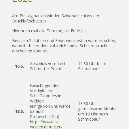
Am Freitag hatten wir den Saisonabschluss der
Druckluftschützen.
Hier noch mal alle Termine, bis Ende Juli.
Bei allen Schützen und Feuerwehrfesten wäre es schön,
wenn ihr besonders zahlreich und in Schützentracht
erscheinen könntet.
Abschluß vom Lech-
19:30 Uhr beim
16.5.
Schmutter Pokal
Schmidbaur
Besichtigen des
Volldigitalen
Schießstandes in
Welden
18:30 Uhr
(einige von uns werde
gemeinsame Abfahrt
18.5.
da auch
um 18 Uhr beim
Probeschießen)
Schmidbaur
https://www.sv-
welden.de/unser-