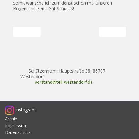
Somit wünsche ich zumidenst schon mal unseren
Bogenschützen - Gut Schusss!
Vorheriger Beitrag: Trainingszeiten Bogenschießen
Nächster Beitrag
Zurück
Weiter
Schützenheim: Hauptstraße 38, 86707
Westendorf
vorstand@tell-westendorf.de
Instagram
Archiv
Impressum
Datenschutz