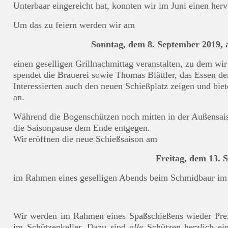
Unterbaar eingereicht hat, konnten wir im Juni einen herv
Um das zu feiern werden wir am
Sonntag, dem 8. September 2019, 
einen geselligen Grillnachmittag veranstalten, zu dem wi
spendet die Brauerei sowie Thomas Blättler, das Essen d
Interessierten auch den neuen Schießplatz zeigen und bie
an.
Während die Bogenschützen noch mitten in der Außensais
die Saisonpause dem Ende entgegen.
W
ir
eröffnen die
neue Schießsaison am
Freitag,
dem
1
3
. 
im Rahmen eines geselligen Abends
beim Schmidbaur im 
Wir werden im Rahmen eines Spaßschießens wieder Prei
im Schützenkeller. Dazu sind
alle
Schützen herzlich ei