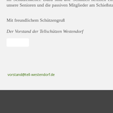
unsere Senioren und die passiven Mitglieder am Schießst
Mit freundlichem
Schützengruß
Der Vorstand der Tellschützen Westendorf
Vorheriger Beitrag: Dorfpokal 2019
Zurück
vorstand@tell-westendorf.de