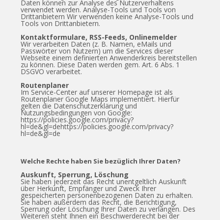
Daten können zur Analyse des Nutzerverhaltens
verwendet werden. Analyse-Tools und Tools von
Drittanbietern Wir verwenden keine Analyse-Tools und
Tools von Drittanbietern.
Kontaktformulare, RSS-Feeds, Onlinemelder
Wir verarbeiten Daten (z. B. Namen, eMails und
Passwörter von Nutzern) um die Services dieser
Webseite einem definierten Anwenderkreis bereitstellen
zu können. Diese Daten werden gem. Art. 6 Abs. 1
DSGVO verarbeitet.
Routenplaner
Im Service-Center auf unserer Homepage ist als
Routenplaner Google Maps implementiert. Hierfür
gelten die Datenschutzerklärung und
Nutzungsbedingungen von Google:
https://policies.google.com/privacy?
hl=de&gl=dehttps://policies.google.com/privacy?
hl=de&gl=de
Welche Rechte haben Sie bezüglich Ihrer Daten?
Auskunft, Sperrung, Löschung
Sie haben jederzeit das Recht unentgeltlich Auskunft
über Herkunft, Empfänger und Zweck Ihrer
gespeicherten personenbezogenen Daten zu erhalten.
Sie haben außerdem das Recht, die Berichtigung,
Sperrung oder Löschung Ihrer Daten zu verlangen. Des
Weiteren steht Ihnen ein Beschwerderecht bei der