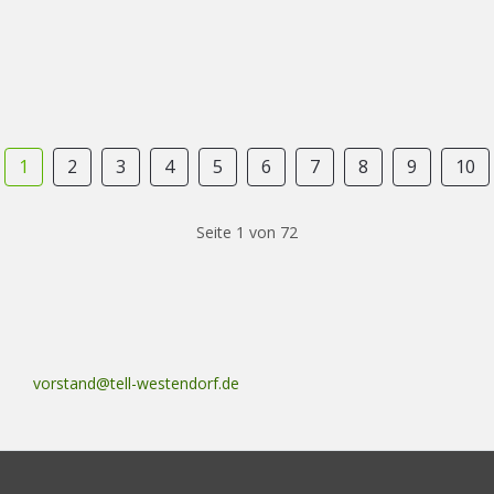
1
2
3
4
5
6
7
8
9
10
Seite 1 von 72
vorstand@tell-westendorf.de