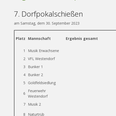
7. Dorfpokalschießen
am Samstag, dem 30. September 2023
Platz
Mannschaft
Ergebnis gesamt
1
Musik Erwachsene
2
VFL Westendorf
3
Bunker 1
4
Bunker 2
5
Goldfeldsiedlung
Feuerwehr
6
Westendorf
7
Musik 2
8
Naturtrüb