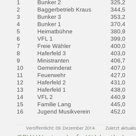
1
Bunker 2
325,2
2
Baggerbetrieb Kraus
344,5
3
Bunker 3
353,2
4
Bunker 1
370,4
5
Heimatbühne
380,9
6
VFL 1
399,0
7
Freie Wähler
400,0
8
Haferfeld 3
403,0
9
Ministranten
406,7
10
Gemeinderat
407,0
11
Feuerwehr
427,0
12
Haferfeld 2
431,0
13
Haferfeld 1
438,0
14
VFL 2
440,9
15
Familie Lang
445,0
16
Jugend Musikverein
452,0
Veröffentlicht: 09. Dezember 2014
Zuletzt aktuali