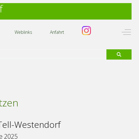
f
Off-C
Weblinks
Anfahrt
tzen
Tell-Westendorf
e 2025