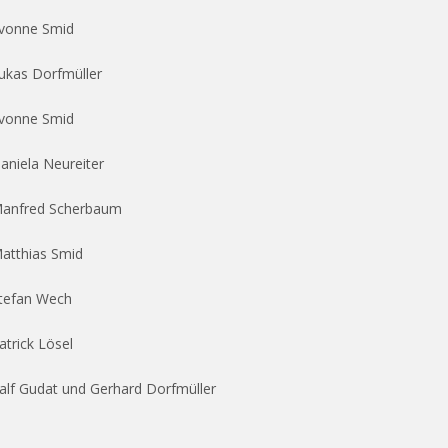
vonne Smid
ukas Dorfmüller
vonne Smid
aniela Neureiter
anfred Scherbaum
atthias Smid
tefan Wech
atrick Lösel
alf Gudat und Gerhard Dorfmüller