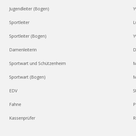
Jugendleiter (Bogen)
Y
Sportleiter
L
Sportleiter (Bogen)
Y
Damenleiterin
D
Sportwart und Schützenheim
M
Sportwart (Bogen)
M
EDV
S
Fahne
P
Kassenprüfer
R