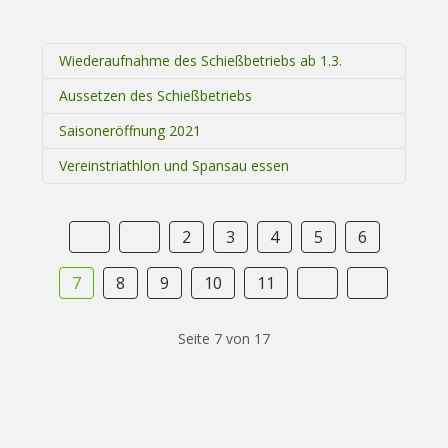
Wiederaufnahme des Schießbetriebs ab 1.3.
Aussetzen des Schießbetriebs
Saisoneröffnung 2021
Vereinstriathlon und Spansau essen
2
3
4
5
6
7
8
9
10
11
Seite 7 von 17