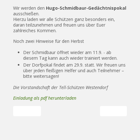
Wir werden den
Hugo-Schmidbaur-Gedächtnispokal
ausschießen.
Hierzu laden wir alle Schützen ganz besonders ein,
daran teilzunehmen und freuen uns über Euer
zahlreiches Kommen.
Noch zwei Hinweise für den Herbst
Der Schmidbaur öffnet wieder am 11.9. - ab
diesem Tag kann auch wieder trainiert werden.
Der Dorfpokal findet am 29.9. statt. Wir freuen uns
über jeden fleißigen Helfer und auch Teilnehmer –
bitte weitersagen!
Die Vorstandschaft der Tell-Schützen Westendorf
Einladung als pdf herunterladen
Vorheriger Beitrag: Einladung zum 8. Dorfpokal schießen der
Nächster Beitrag
Zurück
Weiter