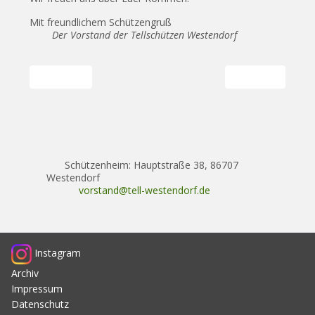
Mit freundlichem Schützengruß
Der Vorstand der Tellschützen Westendorf
Vorheriger Beitrag: Einladung zur Saisoneröffnung 2024/2025
Nächster Beitrag
Zurück
Weiter
Schützenheim: Hauptstraße 38, 86707
Westendorf
vorstand@tell-westendorf.de
Instagram
Archiv
Impressum
Datenschutz