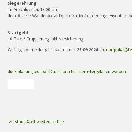
Siegerehrung:
im Anschluss ca. 19:00 Uhr
der offizielle Wanderpokal-Dorfpokal bleibt allerdings Eigentum 
Startgeld:
10 Euro / Gruppierung inkl. Versicherung
Wichtig !! Anmeldung bis spätestens
25.09.2024
an:
dorfpokal@te
die Einladung als pdf-Datei kann hier heruntergeladen werden.
Vorheriger Beitrag: Ergebnisse des Dorfpokalschießens 2024
Zurück
vorstand@tell-westendorf.de