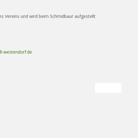
des Vereins und wird beim Schmidbaur aufgestellt
ll-westendorf.de
Nächster Beitrag: 
Weiter