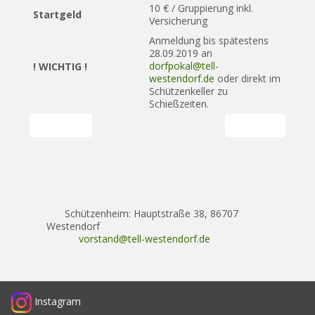
10 € / Gruppierung inkl.
Startgeld
Versicherung
Anmeldung bis spätestens
28.09.2019 an
dorfpokal@tell-
! WICHTIG !
westendorf.de
oder direkt im
Schützenkeller zu
Schießzeiten.
Vorheriger Beitrag: Dorfpokal 2019 - So seh'n Sieger aus
Nächster Beitrag:
Zurück
Weiter
Schützenheim: Hauptstraße 38, 86707
Westendorf
vorstand@tell-westendorf.de
Instagram