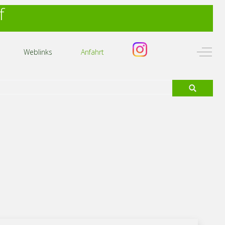
f
Off-C
Weblinks
Anfahrt