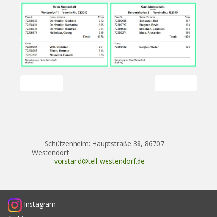
Vorheriger Beitrag: BRW2 Lauterbach 2 - Westendorf 2
Nächster Beitrag
Zurück
Weiter
Schützenheim: Hauptstraße 38, 86707
Westendorf
vorstand@tell-westendorf.de
Instagram